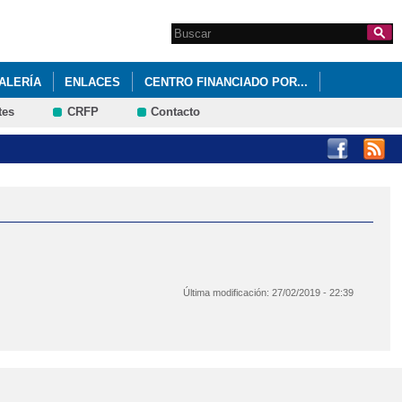
Search this site
Formulario de
búsqueda
ALERÍA
ENLACES
CENTRO FINANCIADO POR...
tes
CRFP
Contacto
Última modificación:
27/02/2019 - 22:39