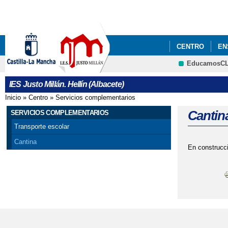
CENTRO
EN
EducamosC
IES Justo Millán. Hellín (Albacete)
Inicio
»
Centro
»
Servicios complementarios
Se encuentra usted aquí
Cantin
SERVICIOS COMPLEMENTARIOS
Transporte escolar
Cantina
En construcc