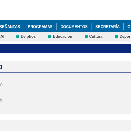
Pasar al
contenido
principal
SEÑANZAS
PROGRAMAS
DOCUMENTOS
SECRETARÍA
G
LM
Delphos
Educación
Cultura
Depor
a
ión