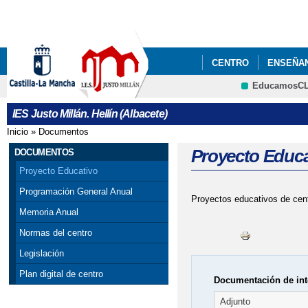
Pa
co
pri
CENTRO
ENSEÑA
EducamosC
ENLACES
CENTRO
CRFP
IES Justo Millán. Hellín (Albacete)
Inicio
»
Documentos
Se encuentra usted aquí
Proyecto Educa
DOCUMENTOS
Proyecto Educativo
Programación General Anual
Proyectos educativos de cen
Memoria Anual
Normas del centro
Legislación
Plan digital de centro
Documentación de int
Adjunto