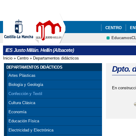
CENTRO
EN
EducamosC
IES Justo Millán. Hellín (Albacete)
Inicio
»
Centro
»
Departamentos didácticos
Se encuentra usted aquí
Dpto. d
DEPARTAMENTOS DIDÁCTICOS
Artes Plásticas
Biología y Geología
En construcc
Confección y Textil
Cultura Clásica
Economía
Educación Física
Electricidad y Electrónica