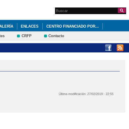
Search this site
Formulario de
búsqueda
ALERÍA
ENLACES
CENTRO FINANCIADO POR...
tes
CRFP
Contacto
Última modificación:
27/02/2019 - 22:55