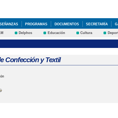
Pasar al
contenido
principal
SEÑANZAS
PROGRAMAS
DOCUMENTOS
SECRETARÍA
G
LM
Delphos
Educación
Cultura
Depor
e Confección y Textil
ión