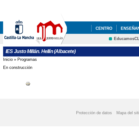
Pa
co
pri
CENTRO
ENSEÑA
EducamosC
ENLACES
CENTRO
CRFP
IES Justo Millán. Hellín (Albacete)
Inicio
»
Programas
Se encuentra usted aquí
En construcción
Protección de datos
Mapa del sit