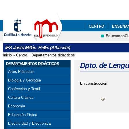
Pa
co
pri
CENTRO
ENSEÑA
EducamosC
ENLACES
CENTRO
CRFP
IES Justo Millán. Hellín (Albacete)
Inicio
»
Centro
»
Departamentos didácticos
Se encuentra usted aquí
Dpto. de Lengua
DEPARTAMENTOS DIDÁCTICOS
Artes Plásticas
Biología y Geología
En construcción
Confección y Textil
Cultura Clásica
Economía
Educación Física
Electricidad y Electrónica